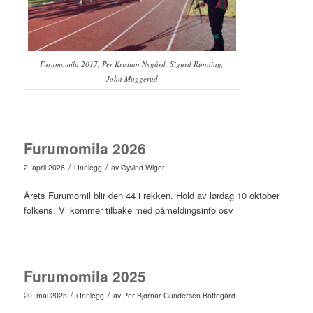
Furumomila 2017, Per Kristian Nygård, Sigurd Rønning,
John Muggerud
Furumomila 2026
/
/
2. april 2026
i
Innlegg
av
Øyvind Wiger
Årets Furumomil blir den 44 i rekken. Hold av lørdag 10 oktober
folkens. Vi kommer tilbake med påmeldingsinfo osv
Furumomila 2025
/
/
20. mai 2025
i
Innlegg
av
Per Bjørnar Gundersen Bottegård