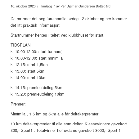
/
/
10. oktober 2023
i
Innlegg
av
Per Bjørnar Gundersen Bottegård
Da nærmer det seg furumomila lørdag 12 oktober og her kommer
det litt praktisk informasjon:
Startnummer hentes i teltet ved klubbhuset før start.
TIDSPLAN
kl 10.00-12.00: start turmarsj
kl 10.00-12.00: start minimila
kl 12.15: start 1,5km
kl 13.00: start 5km
kl 14.00: start 10km
kl 14.15: premieutdeling 5km
kl 15.20: premieutdeling 10km
Premier:
Minimila , 1,5 km og 5km alle får deltakerpremier
10 km deltakerpremier til alle som deltar. Klassevinnere gavekort
300,- Sport1 . Totalvinner herre/dame gavekort 3000,- Sport 1