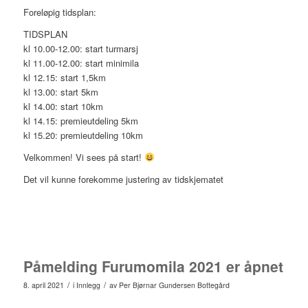
Foreløpig tidsplan:
TIDSPLAN
kl 10.00-12.00: start turmarsj
kl 11.00-12.00: start minimila
kl 12.15: start 1,5km
kl 13.00: start 5km
kl 14.00: start 10km
kl 14.15: premieutdeling 5km
kl 15.20: premieutdeling 10km
Velkommen! Vi sees på start!
Det vil kunne forekomme justering av tidskjematet
Påmelding Furumomila 2021 er åpnet
/
/
8. april 2021
i
Innlegg
av
Per Bjørnar Gundersen Bottegård