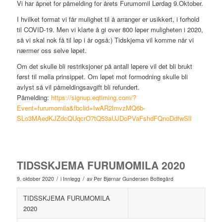
Vi har åpnet for påmelding for årets Furumomil Lørdag 9.Oktober.
I hvilket format vi får mulighet til å arranger er usikkert, i forhold
til COVID-19. Men vi klarte å gi over 800 løper muligheten i 2020,
så vi skal nok få til løp i år også:) Tidskjema vil komme når vi
nærmer oss selve løpet.
Om det skulle bli restriksjoner på antall løpere vil det bli brukt
først til mølla prinsippet. Om løpet mot formodning skulle bli
avlyst så vil påmeldingsavgift bli refundert.
Påmelding:
https://signup.eqtiming.com/?
Event=furumomila&fbclid=IwAR2lmvzMQ6b-
SLo3MAedKJZdcQUqcrO7tQ53aUJDoPVaFshdFQnoDdfwSlI
TIDSSKJEMA FURUMOMILA 2020
/
/
9. oktober 2020
i
Innlegg
av
Per Bjørnar Gundersen Bottegård
TIDSSKJEMA FURUMOMILA
2020