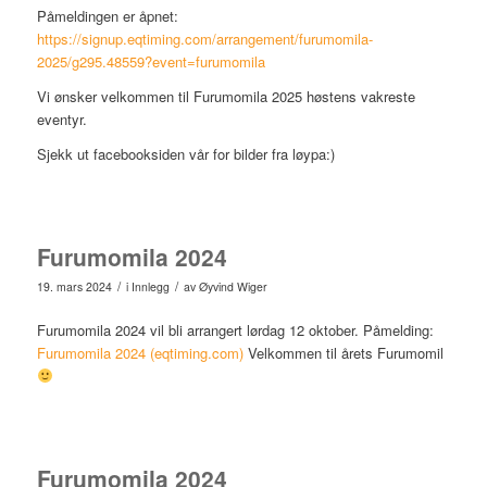
Påmeldingen er åpnet:
https://signup.eqtiming.com/arrangement/furumomila-
2025/g295.48559?event=furumomila
Vi ønsker velkommen til Furumomila 2025 høstens vakreste
eventyr.
Sjekk ut facebooksiden vår for bilder fra løypa:)
Furumomila 2024
/
/
19. mars 2024
i
Innlegg
av
Øyvind Wiger
Furumomila 2024 vil bli arrangert lørdag 12 oktober. Påmelding:
Furumomila 2024 (eqtiming.com)
Velkommen til årets Furumomil
Furumomila 2024